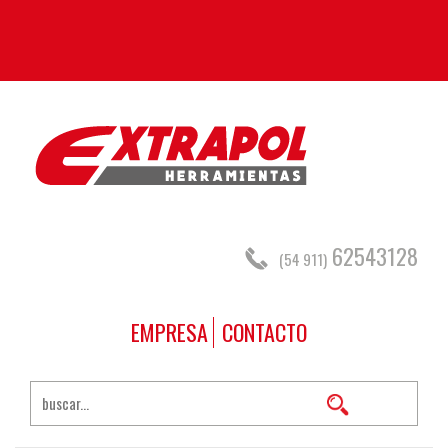
62543128
(54 911)
EMPRESA
CONTACTO