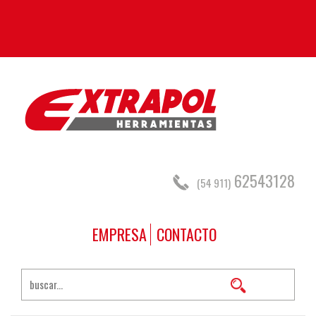
62543128
(54 911)
EMPRESA
CONTACTO